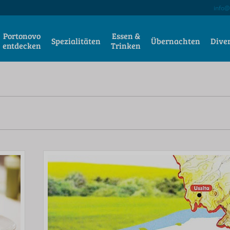
info@
Portonovo
Essen &
Spezialitäten
Übernachten
Dive
entdecken
Trinken