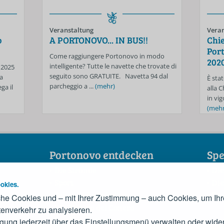
Veranstaltung
Veran
o
A PORTONOVO... IN BUS!!
Chie
Port
Come raggiungere Portonovo in modo
202
intelligente? Tutte le navette che trovate di
 2025
seguito sono GRATUITE. Navetta 94 dal
a
È stat
parcheggio a ...
(mehr)
ga il
alla 
in vig
(mehr
Portonovo entdecken
Spe
Die Strände
Die
Sport
Die
okies.
Sehenswürdigkeiten
Der
he Cookies und – mit Ihrer Zustimmung – auch Cookies, um Ihr
Die Riviera del Conero
enverkehr zu analysieren.
Das Konsortium
igung jederzeit über das Einstellungsmenü verwalten oder wider