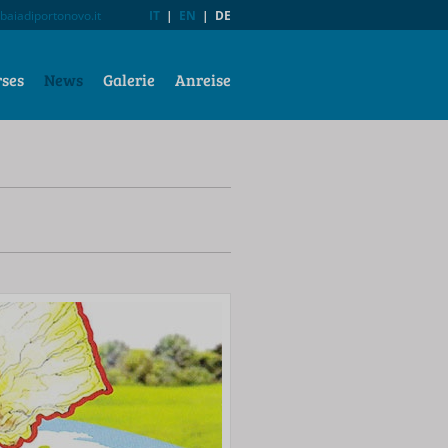
baiadiportonovo.it
IT
|
EN
|
DE
rses
News
Galerie
Anreise