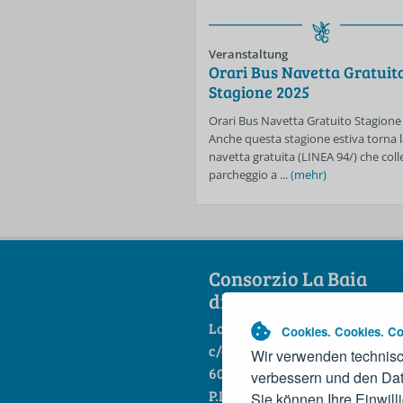
Veranstaltung
Orari Bus Navetta Gratuit
Stagione 2025
Orari Bus Navetta Gratuito Stagione
Anche questa stagione estiva torna l
navetta gratuita (LINEA 94/) che colle
parcheggio a ...
(mehr)
Consorzio La Baia
di Portonovo scarl
Loc. Portonovo
Cookies. Cookies. Co
c/o Hotel La Fonte
Wir verwenden technisc
60129 Ancona
verbessern und den Dat
P.IVA 01444860421
Sie können Ihre Einwill