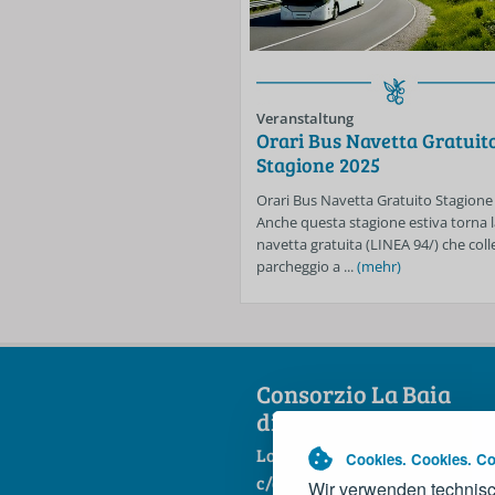
Veranstaltung
Orari Bus Navetta Gratuit
Stagione 2025
Orari Bus Navetta Gratuito Stagione
Anche questa stagione estiva torna l
navetta gratuita (LINEA 94/) che colle
parcheggio a ...
(mehr)
Consorzio La Baia
di Portonovo scarl
Loc. Portonovo
Cookies. Cookies. Co
c/o Hotel La Fonte
Wir verwenden technisc