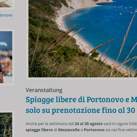
rtonovo
Veranstaltung
Spiagge libere di Portonovo e M
solo su prenotazione fino al 30
Anche per la settimana dal
24 al 30 agosto
sarà in vigore l’ob
spiagge libere
di
Mezzavalle
e
Portonovo
sia nei fine setti