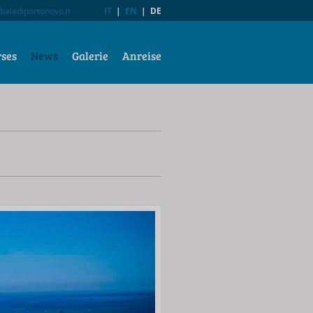
baiadiportonovo.it
IT
|
EN
|
DE
rses
News
Galerie
Anreise