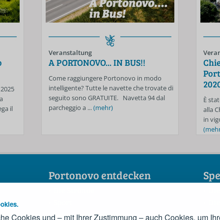
Veranstaltung
Veran
o
A PORTONOVO... IN BUS!!
Chie
Port
Come raggiungere Portonovo in modo
202
intelligente? Tutte le navette che trovate di
 2025
seguito sono GRATUITE. Navetta 94 dal
a
È stat
parcheggio a ...
(mehr)
ga il
alla 
in vig
(mehr
Portonovo entdecken
Spe
Die Strände
Die
Sport
Die
okies.
Sehenswürdigkeiten
Der
he Cookies und – mit Ihrer Zustimmung – auch Cookies, um Ihr