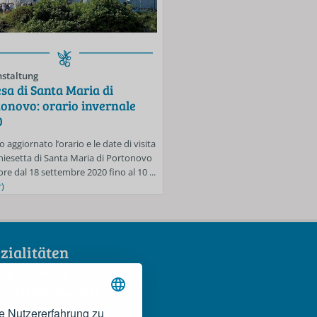
staltung
Veranstaltung
sa di Santa Maria di
Spiagge libere di Porton
onovo: orario invernale
Mezzavalle: si accede sol
0
prenotazione fino al 30 
o aggiornato l’orario e le date di visita
Anche per la settimana dal 24 al 3
Chiesetta di Santa Maria di Portonovo
sarà in vigore l’obbligo di prenota
ore dal 18 settembre 2020 fino al 10 ...
accedere alle spiagge libere di Mez
)
...
(mehr)
zialitäten
 Spezialitäten der Bucht
 wilde Miesmuschel
 Rosso Conero
e Nutzererfahrung zu