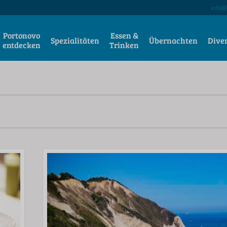
info@
Portonovo
Essen &
Spezialitäten
Übernachten
Dive
entdecken
Trinken