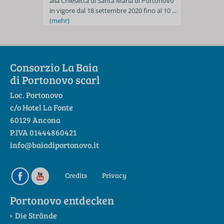
alla Chiesetta di Santa Maria di Portonovo
in vigore dal 18 settembre 2020 fino al 10 ...
(mehr)
Consorzio La Baia
di Portonovo scarl
Loc. Portonovo
c/o Hotel La Fonte
60129 Ancona
P.IVA 01444860421
info@baiadiportonovo.it
Credits
Privacy
Portonovo entdecken
Die Strände