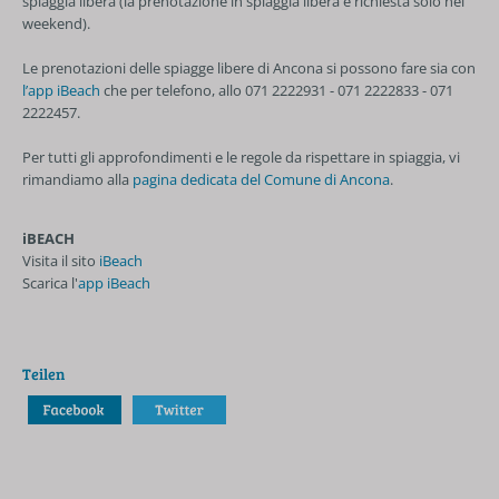
spiaggia libera (
la prenotazione in spiaggia libera è richiesta solo nei
weekend)
.
Le prenotazioni delle spiagge libere di Ancona si possono fare sia con
l’app iBeach
che per telefono, allo 071 2222931 - 071 2222833 - 071
2222457.
Per tutti gli approfondimenti e le regole da rispettare in spiaggia, vi
rimandiamo alla
pagina dedicata del Comune di Ancona
.
iBEACH
Visita il sito
iBeach
Scarica l'
app iBeach
Teilen