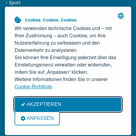
Sport
Sehenswürdigkeiten
Die Riviera del Conero
Cookies. Cookies. Cookies.
Das Konsortium
Wir verwenden technische Cookies und – mit
Ihrer Zustimmung – auch Cookies, um Ihre
News
Nutzererfahrung zu verbessern und den
Anreise
Datenverkehr zu analysieren.
Sie können Ihre Einwilligung jederzeit über das
Spezialitäten
Einstellungsmenü verwalten oder widerrufen,
Die Spezialitäten der Bucht
indem Sie auf „Anpassen“ klicken.
Die wilde Miesmuschel
Weitere Informationen finden Sie in unserer
Der Rosso Conero
Cookie-Richtlinie
.
Übernachten
AKZEPTIEREN
Essen & Trinken
ANPASSEN
Diverses