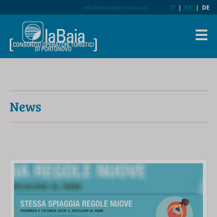
info@baiadiportonovo.it
IT
|
EN
|
DE
News