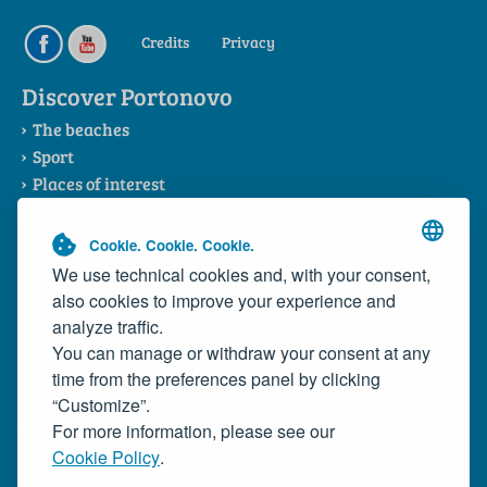
Credits
Privacy
Discover Portonovo
The beaches
Sport
Places of interest
The Riviera del Conero
The Consortium
Cookie. Cookie. Cookie.
We use technical cookies and, with your consent,
News
also cookies to improve your experience and
Contacts
analyze traffic.
You can manage or withdraw your consent at any
Typical Products
time from the preferences panel by clicking
Local dishes
“Customize”.
Portonovo Wild Mussels
For more information, please see our
Rosso Conero Wine
Cookie Policy
.