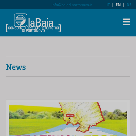
info@baiadiportonovo.it
IT
|
EN
|
DE
News