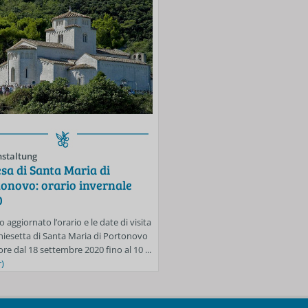
staltung
Veranstaltung
sa di Santa Maria di
Spiagge libere di Porton
onovo: orario invernale
Mezzavalle: si accede sol
0
prenotazione fino al 30 
o aggiornato l’orario e le date di visita
Anche per la settimana dal 24 al 3
Chiesetta di Santa Maria di Portonovo
sarà in vigore l’obbligo di prenota
ore dal 18 settembre 2020 fino al 10 ...
accedere alle spiagge libere di Mez
)
...
(mehr)