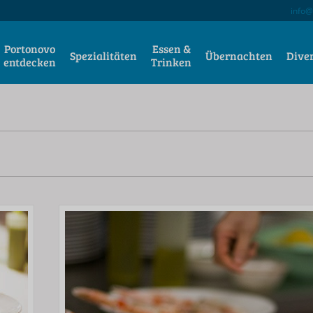
info@
Portonovo
Essen &
Spezialitäten
Übernachten
Dive
entdecken
Trinken