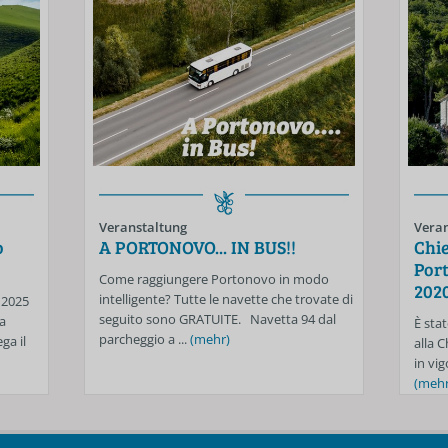
Veranstaltung
Veran
o
A PORTONOVO... IN BUS!!
Chie
Port
Come raggiungere Portonovo in modo
202
intelligente? Tutte le navette che trovate di
 2025
seguito sono GRATUITE. Navetta 94 dal
a
È stat
parcheggio a ...
(mehr)
ga il
alla 
in vig
(mehr