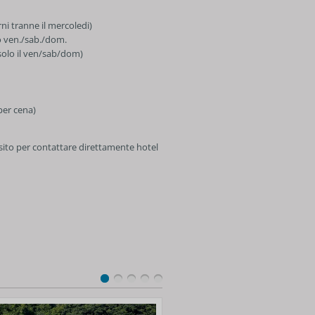
rni tranne il mercoledi)
lo ven./sab./dom.
solo il ven/sab/dom)
per cena)
 sito per contattare direttamente hotel