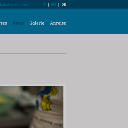
baiadiportonovo.it
IT
|
EN
|
DE
rses
News
Galerie
Anreise