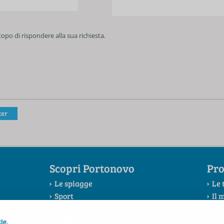
scopo di rispondere alla sua richiesta.
Scopri Portonovo
Pro
Le spiagge
Le 
Sport
Il 
Da visitare
Il 
La Riviera del Conero
ie.