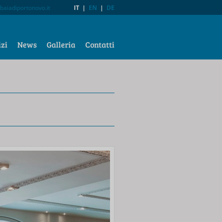
baiadiportonovo.it
IT
|
EN
|
DE
izi
News
Galleria
Contatti