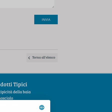
Torna all'elenco
dotti Tipici
tipicità della baia
mosciolo
Rosso Conero