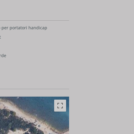
 per portatori handicap
t
rde