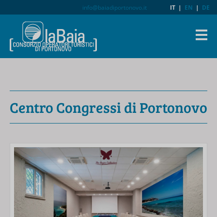
info@baiadiportonovo.it
IT
|
EN
|
DE
Centro Congressi di Portonovo