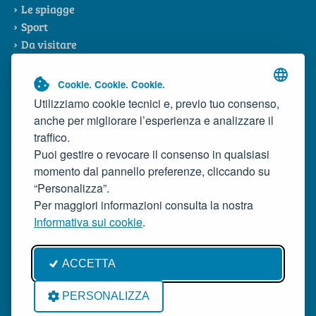
Le spiagge
Sport
Da visitare
La Riviera del Conero
Il Consorzio
Cookie. Cookie. Cookie.
Utilizziamo cookie tecnici e, previo tuo consenso,
News
anche per migliorare l’esperienza e analizzare il
Contatti
traffico.
Puoi gestire o revocare il consenso in qualsiasi
Prodotti Tipici
momento dal pannello preferenze, cliccando su
Le tipicità della baia
“Personalizza”.
Il mosciolo
Per maggiori informazioni consulta la nostra
Il Rosso Conero
Informativa sui cookie
.
Dormire
ACCETTA
Mangiare
PERSONALIZZA
Servizi