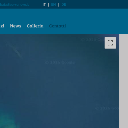
baiadiportonovo.it
IT
|
EN
|
DE
izi
News
Galleria
Contatti