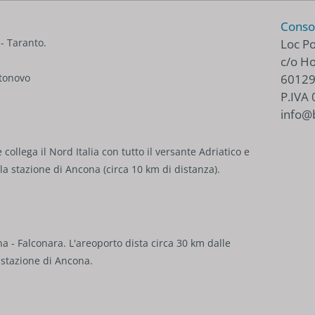
Consor
Loc P
- Taranto.
c/o Ho
60129
rtonovo
P.IVA
info@b
collega il Nord Italia con tutto il versante Adriatico e
a stazione di Ancona (circa 10 km di distanza).
a - Falconara. L'areoporto dista circa 30 km dalle
a stazione di Ancona.