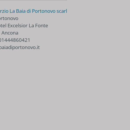
zio La Baia di Portonovo scarl
ortonovo
tel Excelsior La Fonte
 Ancona
 01444860421
aiadiportonovo.it