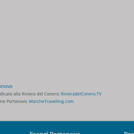
tonovo
edicato alla Riviera del Conero:
RivieradelConero.TV
one Portonovo:
MarcheTravelling.com
Scopri Portonovo
Pro