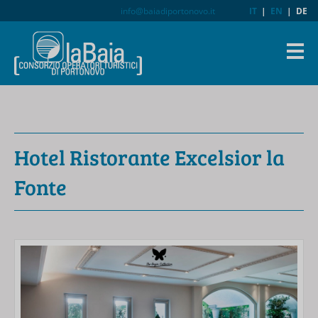
info@baiadiportonovo.it
IT
|
EN
|
DE
Hotel Ristorante Excelsior la
Fonte