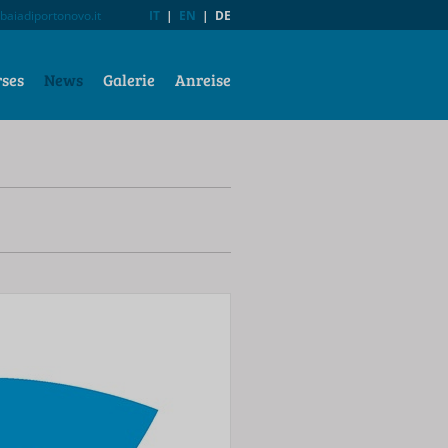
baiadiportonovo.it
IT
|
EN
|
DE
rses
News
Galerie
Anreise