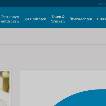
info@
Portonovo
Essen &
Spezialitäten
Übernachten
Dive
entdecken
Trinken