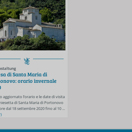
staltung
Veranstaltung
sa di Santa Maria di
Spiagge libere di Porton
onovo: orario invernale
Mezzavalle: si accede sol
0
prenotazione fino al 30 
o aggiornato l’orario e le date di visita
Anche per la settimana dal 24 al 3
Chiesetta di Santa Maria di Portonovo
sarà in vigore l’obbligo di prenota
ore dal 18 settembre 2020 fino al 10 ...
accedere alle spiagge libere di Mez
)
...
(mehr)