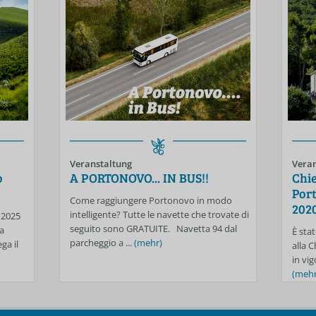
Veranstaltung
Veran
o
A PORTONOVO... IN BUS!!
Chie
Port
Come raggiungere Portonovo in modo
202
intelligente? Tutte le navette che trovate di
 2025
seguito sono GRATUITE. Navetta 94 dal
a
È stat
parcheggio a ...
(mehr)
ga il
alla 
in vig
(mehr