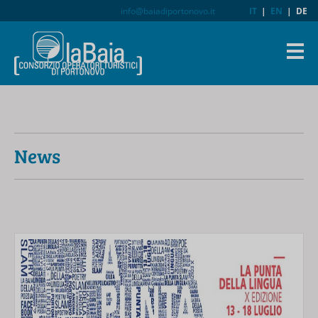
info@baiadiportonovo.it
IT
|
EN
|
DE
News