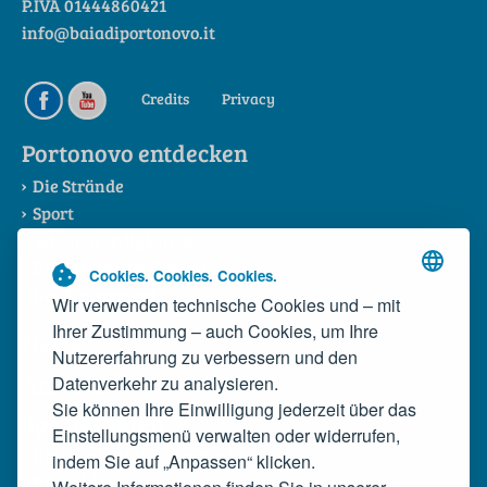
P.IVA 01444860421
info@baiadiportonovo.it
Credits
Privacy
Portonovo entdecken
Die Strände
Sport
Sehenswürdigkeiten
Die Riviera del Conero
Cookies. Cookies. Cookies.
Das Konsortium
Wir verwenden technische Cookies und – mit
Ihrer Zustimmung – auch Cookies, um Ihre
News
Nutzererfahrung zu verbessern und den
Anreise
Datenverkehr zu analysieren.
Sie können Ihre Einwilligung jederzeit über das
Spezialitäten
Einstellungsmenü verwalten oder widerrufen,
Die Spezialitäten der Bucht
indem Sie auf „Anpassen“ klicken.
Die wilde Miesmuschel