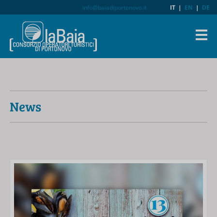
info@baiadiportonovo.it
IT
|
EN
|
DE
News