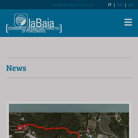
info@baiadiportonovo.it
IT
|
EN
|
DE
News