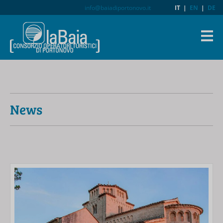
info@baiadiportonovo.it
IT
|
EN
|
DE
News