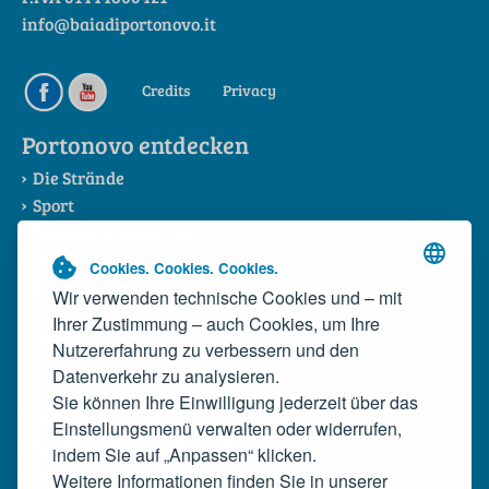
info@baiadiportonovo.it
Credits
Privacy
Portonovo entdecken
Die Strände
Sport
Sehenswürdigkeiten
Die Riviera del Conero
Cookies. Cookies. Cookies.
Das Konsortium
Wir verwenden technische Cookies und – mit
Ihrer Zustimmung – auch Cookies, um Ihre
News
Nutzererfahrung zu verbessern und den
Anreise
Datenverkehr zu analysieren.
Sie können Ihre Einwilligung jederzeit über das
Spezialitäten
Einstellungsmenü verwalten oder widerrufen,
Die Spezialitäten der Bucht
indem Sie auf „Anpassen“ klicken.
Die wilde Miesmuschel
Weitere Informationen finden Sie in unserer