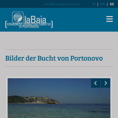
info@baiadiportonovo.it
IT
|
EN
|
DE
Bilder der Bucht von Portonovo