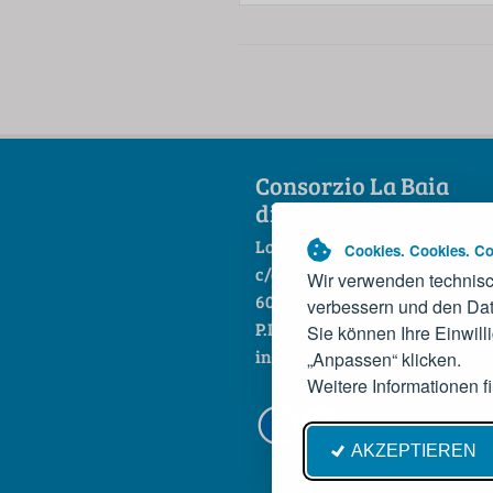
Consorzio La Baia
di Portonovo scarl
Loc. Portonovo
Cookies. Cookies. Co
c/o Hotel La Fonte
Wir verwenden technisc
60129 Ancona
verbessern und den Dat
P.IVA 01444860421
Sie können Ihre Einwill
info@baiadiportonovo.it
„Anpassen“ klicken.
Weitere Informationen f
Credits
Priv
AKZEPTIEREN