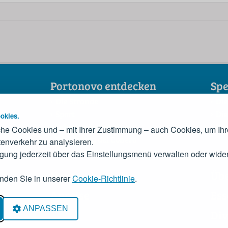
Portonovo entdecken
Spe
Die Strände
Die
Sport
Die
okies.
Sehenswürdigkeiten
Der
he Cookies und – mit Ihrer Zustimmung – auch Cookies, um Ihr
Die Riviera del Conero
enverkehr zu analysieren.
Das Konsortium
igung jederzeit über das Einstellungsmenü verwalten oder wider
News
Üb
inden Sie in unserer
Cookie-Richtlinie
.
Anreise
Ess
acy
ANPASSEN
Div