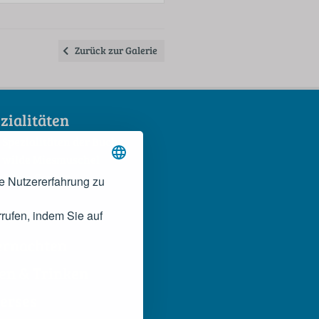
Zurück zur Galerie
zialitäten
 Spezialitäten der Bucht
 wilde Miesmuschel
 Rosso Conero
e Nutzererfahrung zu
rufen, indem Sie auf
ernachten
en & Trinken
erses