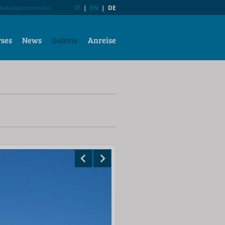
baiadiportonovo.it
IT
|
EN
|
DE
rses
News
Galerie
Anreise