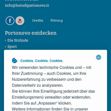
info@baiadiportonovo.it
Credits
Privacy
Portonovo entdecken
Die Strände
Sport
Sehenswürdigkeiten
Die Riviera del Conero
Cookies. Cookies. Cookies.
Das Konsortium
Wir verwenden technische Cookies und – mit
Ihrer Zustimmung – auch Cookies, um Ihre
News
Nutzererfahrung zu verbessern und den
Anreise
Datenverkehr zu analysieren.
Sie können Ihre Einwilligung jederzeit über das
Spezialitäten
Einstellungsmenü verwalten oder widerrufen,
Die Spezialitäten der Bucht
indem Sie auf „Anpassen“ klicken.
Die wilde Miesmuschel
Weitere Informationen finden Sie in unserer