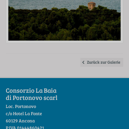
Zurück zur Galerie
Consorzio La Baia
di Portonovo scarl
Loc. Portonovo
c/o Hotel La Fonte
60129 Ancona
P.IVA 01444860421