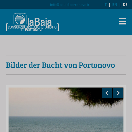
info@baiadiportonovo.it
IT
|
EN
|
DE
Bilder der Bucht von Portonovo