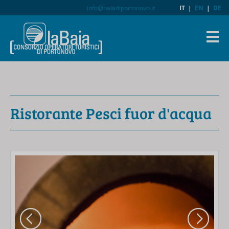
info@baiadiportonovo.it
IT
|
EN
|
DE
Ristorante Pesci fuor d'acqua