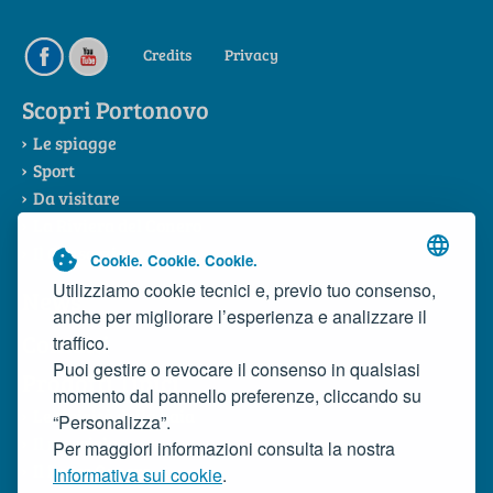
Credits
Privacy
Scopri Portonovo
Le spiagge
Sport
Da visitare
La Riviera del Conero
Il Consorzio
Cookie. Cookie. Cookie.
Utilizziamo cookie tecnici e, previo tuo consenso,
News
anche per migliorare l’esperienza e analizzare il
Contatti
traffico.
Puoi gestire o revocare il consenso in qualsiasi
Prodotti Tipici
momento dal pannello preferenze, cliccando su
Le tipicità della baia
“Personalizza”.
Il mosciolo
Per maggiori informazioni consulta la nostra
Il Rosso Conero
Informativa sui cookie
.