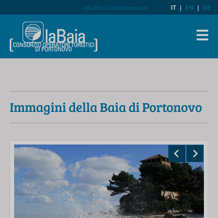
info@baiadiportonovo.it
IT
|
EN
|
DE
Immagini della Baia di Portonovo