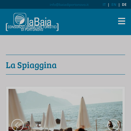
info@baiadiportonovo.it
IT
|
EN
|
DE
La Spiaggina