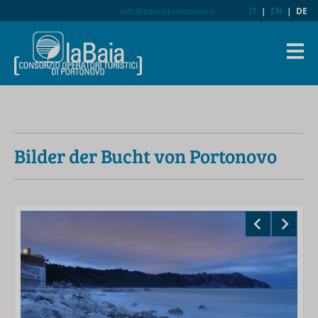
info@baiadiportonovo.it
IT
|
EN
|
DE
Bilder der Bucht von Portonovo