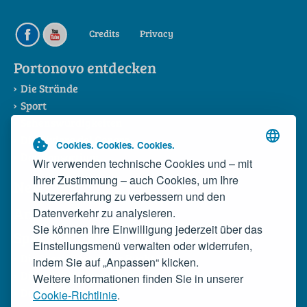
Credits
Privacy
Portonovo entdecken
Die Strände
Sport
Sehenswürdigkeiten
Die Riviera del Conero
Cookies. Cookies. Cookies.
Das Konsortium
Wir verwenden technische Cookies und – mit
Ihrer Zustimmung – auch Cookies, um Ihre
News
Nutzererfahrung zu verbessern und den
Anreise
Datenverkehr zu analysieren.
Sie können Ihre Einwilligung jederzeit über das
Spezialitäten
Einstellungsmenü verwalten oder widerrufen,
Die Spezialitäten der Bucht
indem Sie auf „Anpassen“ klicken.
Die wilde Miesmuschel
Weitere Informationen finden Sie in unserer
Der Rosso Conero
Cookie-Richtlinie
.