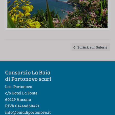
Zurück zur Galerie
Consorzio La Baia
di Portonovo scarl
Loc. Portonovo
c/o Hotel La Fonte
60129 Ancona
P.IVA 01444860421
info@baiadiportonovo.it