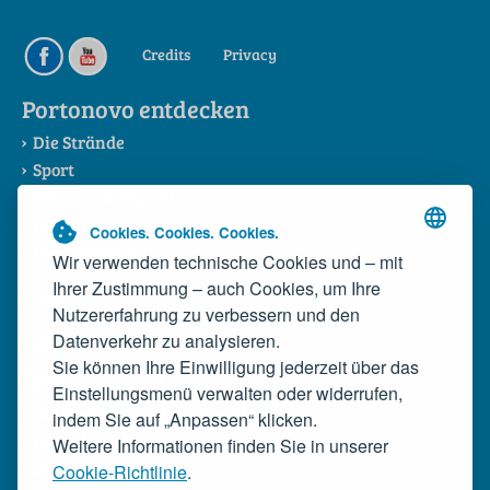
Credits
Privacy
Portonovo entdecken
Die Strände
Sport
Sehenswürdigkeiten
Die Riviera del Conero
Cookies. Cookies. Cookies.
Das Konsortium
Wir verwenden technische Cookies und – mit
Ihrer Zustimmung – auch Cookies, um Ihre
News
Nutzererfahrung zu verbessern und den
Anreise
Datenverkehr zu analysieren.
Sie können Ihre Einwilligung jederzeit über das
Spezialitäten
Einstellungsmenü verwalten oder widerrufen,
Die Spezialitäten der Bucht
indem Sie auf „Anpassen“ klicken.
Die wilde Miesmuschel
Weitere Informationen finden Sie in unserer
Der Rosso Conero
Cookie-Richtlinie
.