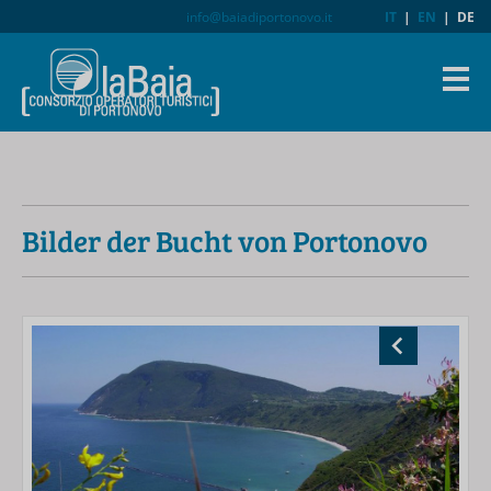
info@baiadiportonovo.it
IT
|
EN
|
DE
Bilder der Bucht von Portonovo