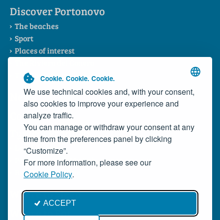
Discover Portonovo
The beaches
Sport
Places of interest
The Riviera del Conero
The Consortium
Cookie. Cookie. Cookie.
We use technical cookies and, with your consent,
News
also cookies to improve your experience and
Contacts
analyze traffic.
You can manage or withdraw your consent at any
Typical Products
time from the preferences panel by clicking
Local dishes
“Customize”.
Portonovo Wild Mussels
For more information, please see our
Rosso Conero Wine
Cookie Policy
.
Where to Sleep
ACCEPT
Where to Eat