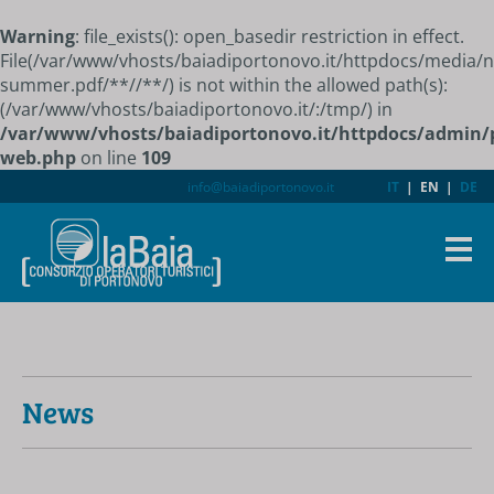
Warning
: file_exists(): open_basedir restriction in effect.
File(/var/www/vhosts/baiadiportonovo.it/httpdocs/media
summer.pdf/**//**/) is not within the allowed path(s):
(/var/www/vhosts/baiadiportonovo.it/:/tmp/) in
/var/www/vhosts/baiadiportonovo.it/httpdocs/admin/
web.php
on line
109
info@baiadiportonovo.it
IT
|
EN
|
DE
News