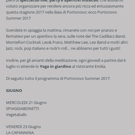
pieni di
spettacoli live, party e aperitivi musicali
, che abbiamo
voluto organizzare per rendere ancora più ricca ed entusiasmante
questa stagione 2017 nella Baia di Portonovo: ecco Portonovo
Summer 2017
Scendete in spiaggia la mattina, rimanete con noi per pranzo e
fermatevi per un aperitivo la sera, sulle note dei The Cadillacs Band,
Montefiori Cocktail, Leo& Franz, Metthew Lee, Leo Band e molti altri.
Jazz, rock, pop italiano e rock’n roll… ne abbiamo per tutti i gusti!
Inoltre, per gli amanti della meditazione, ogni giovedì a partire dal 6
luglio vi attende lo
Yoga in giardino
al ristorante Emilia.
Di seguito tutto il programma di Portonovo Summer 2017:
GIUGNO
MERCOLEDI 21 Giugno
SPIAGGIABONETTI
Vegetaballs
VENERDÌ 23 Giugno
LA CAPANNINA