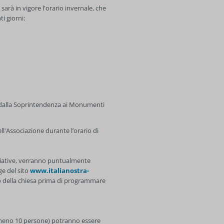
sarà in vigore l'orario invernale, che
i giorni:
e dalla Soprintendenza ai Monumenti
ell'Associazione durante l’orario di
ziative, verranno puntualmente
ge del sito
www.italianostra-
no della chiesa prima di programmare
 almeno 10 persone) potranno essere