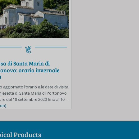
Event
sa di Santa Maria di
Spiagge libere di Porton
onovo: orario invernale
Mezzavalle: si accede sol
0
prenotazione fino al 30 
o aggiornato l’orario e le date di visita
Anche per la settimana dal 24 al 3
Chiesetta di Santa Maria di Portonovo
sarà in vigore l’obbligo di prenota
ore dal 18 settembre 2020 fino al 10 ...
accedere alle spiagge libere di Mez
 on)
...
(read on)
ical Products