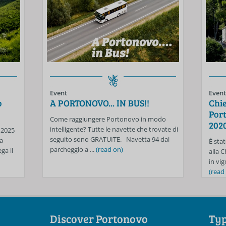
Event
Event
o
A PORTONOVO... IN BUS!!
Chie
Port
Come raggiungere Portonovo in modo
202
intelligente? Tutte le navette che trovate di
 2025
seguito sono GRATUITE. Navetta 94 dal
a
È stat
parcheggio a ...
(read on)
ga il
alla 
in vig
(read
Discover Portonovo
Typ