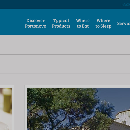
info@
Discover
Typical
Where
Where
Servi
Portonovo
Products
to Eat
to Sleep