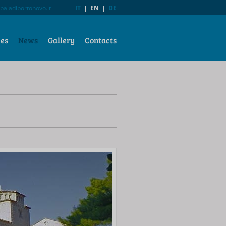
baiadiportonovo.it
IT
|
EN
|
DE
ces
News
Gallery
Contacts