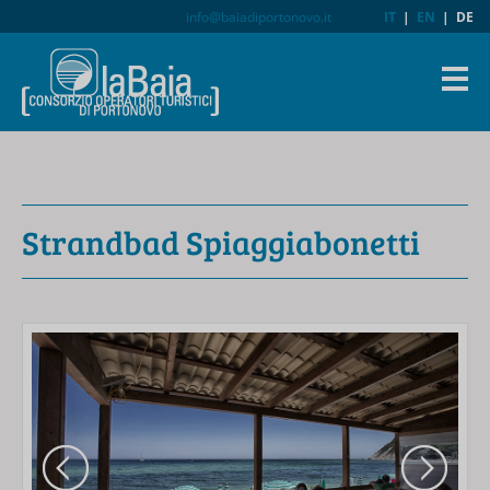
info@baiadiportonovo.it
IT
|
EN
|
DE
Strandbad Spiaggiabonetti