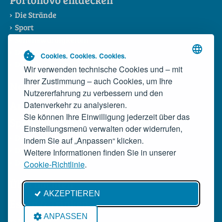
Die Strände
Sport
Sehenswürdigkeiten
Die Riviera del Conero
Cookies. Cookies. Cookies.
Das Konsortium
Wir verwenden technische Cookies und – mit
Ihrer Zustimmung – auch Cookies, um Ihre
News
Nutzererfahrung zu verbessern und den
Anreise
Datenverkehr zu analysieren.
Sie können Ihre Einwilligung jederzeit über das
Spezialitäten
Einstellungsmenü verwalten oder widerrufen,
Die Spezialitäten der Bucht
indem Sie auf „Anpassen“ klicken.
Die wilde Miesmuschel
Weitere Informationen finden Sie in unserer
Der Rosso Conero
Cookie-Richtlinie
.
Übernachten
AKZEPTIEREN
Essen & Trinken
ANPASSEN