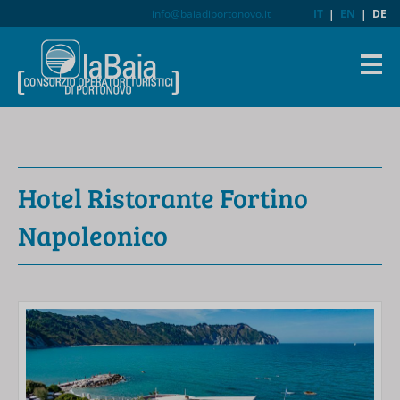
info@baiadiportonovo.it
IT
|
EN
|
DE
Hotel Ristorante Fortino
Napoleonico