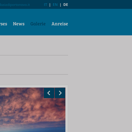
baiadiportonovo.it
IT
|
EN
|
DE
rses
News
Galerie
Anreise