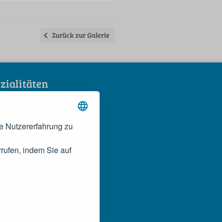
Zurück zur Galerie
zialitäten
 Spezialitäten der Bucht
 wilde Miesmuschel
 Rosso Conero
e Nutzererfahrung zu
rufen, indem Sie auf
ernachten
en & Trinken
erses