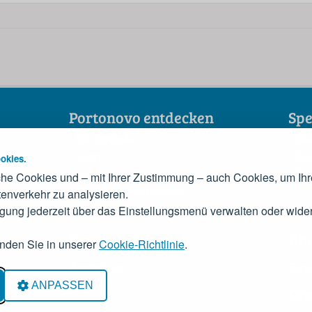
Portonovo entdecken
Spe
Die Strände
Die
Sport
Die
okies.
Sehenswürdigkeiten
Der
he Cookies und – mit Ihrer Zustimmung – auch Cookies, um Ihr
Die Riviera del Conero
enverkehr zu analysieren.
Das Konsortium
igung jederzeit über das Einstellungsmenü verwalten oder wider
News
Üb
inden Sie in unserer
Cookie-Richtlinie
.
Anreise
Ess
acy
ANPASSEN
Div