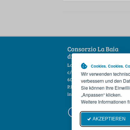
Consorzio La Baia
di Portonovo scarl
Loc. Portonovo
Cookies. Cookies. Co
c/o Hotel La Fonte
Wir verwenden technisc
60129 Ancona
verbessern und den Dat
P.IVA 01444860421
Sie können Ihre Einwill
info@baiadiportonovo.it
„Anpassen“ klicken.
Weitere Informationen f
Credits
Priv
AKZEPTIEREN