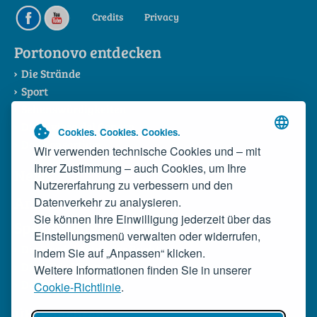
Credits
Privacy
Portonovo entdecken
Die Strände
Sport
Sehenswürdigkeiten
Die Riviera del Conero
Cookies. Cookies. Cookies.
Das Konsortium
Wir verwenden technische Cookies und – mit
Ihrer Zustimmung – auch Cookies, um Ihre
News
Nutzererfahrung zu verbessern und den
Anreise
Datenverkehr zu analysieren.
Sie können Ihre Einwilligung jederzeit über das
Spezialitäten
Einstellungsmenü verwalten oder widerrufen,
Die Spezialitäten der Bucht
indem Sie auf „Anpassen“ klicken.
Die wilde Miesmuschel
Weitere Informationen finden Sie in unserer
Der Rosso Conero
Cookie-Richtlinie
.
Übernachten