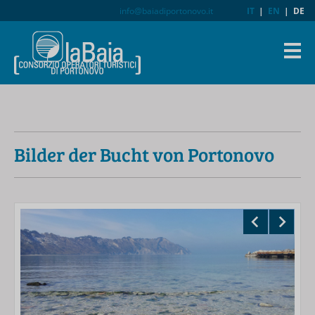
info@baiadiportonovo.it
IT
|
EN
|
DE
Bilder der Bucht von Portonovo