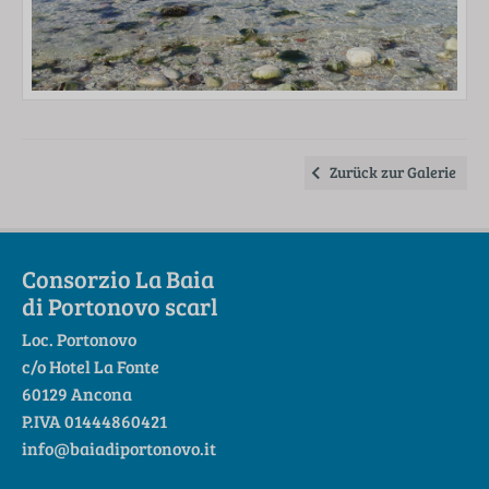
Zurück zur Galerie
Consorzio La Baia
di Portonovo scarl
Loc. Portonovo
c/o Hotel La Fonte
60129 Ancona
P.IVA 01444860421
info@baiadiportonovo.it